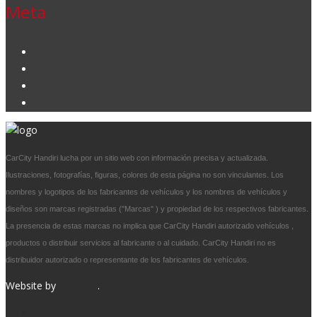
Meta
Acceder
Feed de entradas
Feed de comentarios
WordPress.org
CarCity Handiri lucha por un sitio web con información precisa y actualizada.
Ilustraciones, fotografías, figuras, colores de esta página no son vinculantes. Los
nombres y logotipos de los fabricantes de vehículos y los nombres de vehículos y
diseños son marcas registradas ("Marcas" ) y propiedad de los respectivos fabricantes.
La presencia de estas marcas no implica que CarCity Handiri autorizado vehículos ,
productos o distribuir servicios al fabricante o al cuidado. CarCity Handiri no es
distribuidor autorizado o representante de los fabricantes de vehículos.
Website by
DIMEAG
.
Contacto